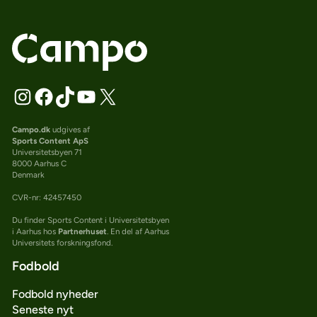
Campo.dk
udgives af
Sports Content ApS
Universitetsbyen 71
8000 Aarhus C
Denmark
CVR-nr: 42457450
Du finder Sports Content i Universitetsbyen
i Aarhus hos
Partnerhuset
. En del af Aarhus
Universitets forskningsfond.
Fodbold
Fodbold nyheder
Seneste nyt