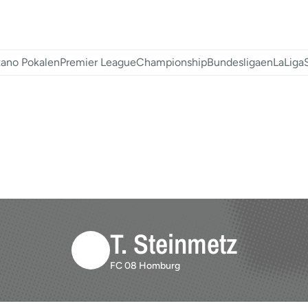
ano Pokalen
Premier League
Championship
Bundesligaen
LaLiga
T. Steinmetz
FC 08 Homburg