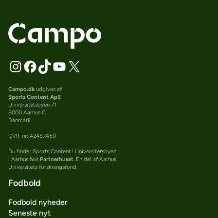
Campo.dk
udgives af
Sports Content ApS
Universitetsbyen 71
8000 Aarhus C
Denmark
CVR-nr: 42457450
Du finder Sports Content i Universitetsbyen
i Aarhus hos
Partnerhuset
. En del af Aarhus
Universitets forskningsfond.
Fodbold
Fodbold nyheder
Seneste nyt