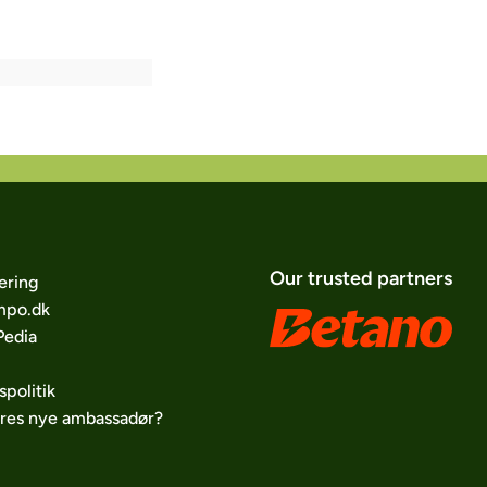
Our trusted partners
ering
po.dk
edia
spolitik
ores nye ambassadør?