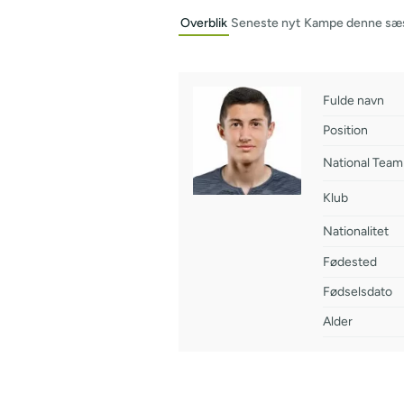
Overblik
Seneste nyt
Kampe denne sæ
Fulde navn
Position
National Team
Klub
Nationalitet
Fødested
Fødselsdato
Alder