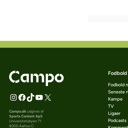
Fodbold
Fodbold 
Seneste 
Kampe
TV
Campo.dk
udgives af
Ligaer
Sports Content ApS
Podcasts
Universitetsbyen 71
8000 Aarhus C
Komment