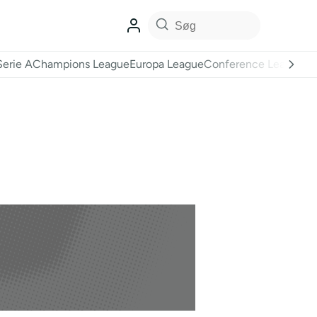
Serie A
Champions League
Europa League
Conference League