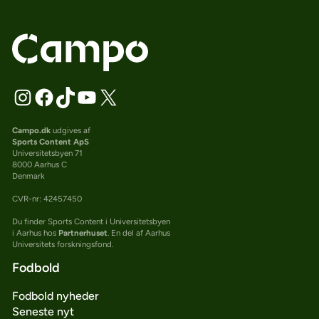
Campo.dk
udgives af
Sports Content ApS
Universitetsbyen 71
8000 Aarhus C
Denmark
CVR-nr: 42457450
Du finder Sports Content i Universitetsbyen
i Aarhus hos
Partnerhuset
. En del af Aarhus
Universitets forskningsfond.
Fodbold
Fodbold nyheder
Seneste nyt