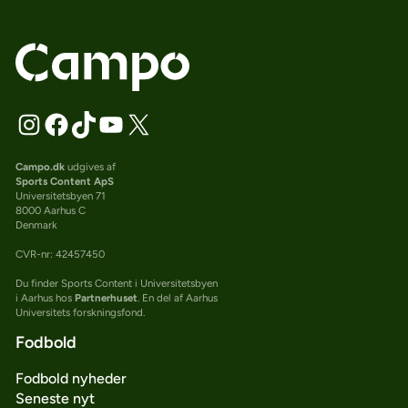
Campo.dk
udgives af
Sports Content ApS
Universitetsbyen 71
8000 Aarhus C
Denmark
CVR-nr: 42457450
Du finder Sports Content i Universitetsbyen
i Aarhus hos
Partnerhuset
. En del af Aarhus
Universitets forskningsfond.
Fodbold
Fodbold nyheder
Seneste nyt