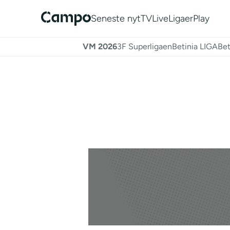
Seneste nyt
TV
Live
Ligaer
Play
VM 2026
3F Superligaen
Betinia LIGA
Bet