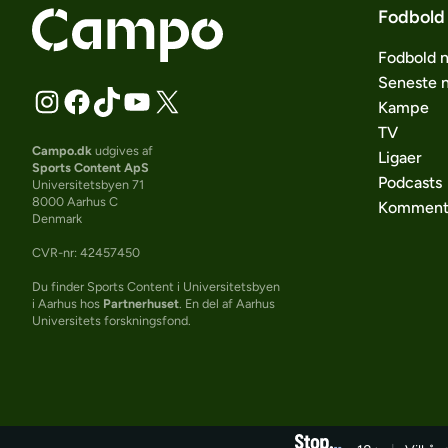
Fodbold
Fodbold 
Seneste 
Kampe
TV
Campo.dk
udgives af
Ligaer
Sports Content ApS
Podcasts
Universitetsbyen 71
8000 Aarhus C
Komment
Denmark
CVR-nr: 42457450
Du finder Sports Content i Universitetsbyen
i Aarhus hos
Partnerhuset
. En del af Aarhus
Universitets forskningsfond.