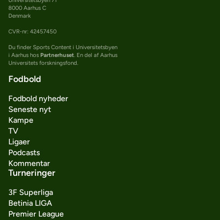
8000 Aarhus C
Denmark
CVR-nr: 42457450
Du finder Sports Content i Universitetsbyen
i Aarhus hos
Partnerhuset
. En del af Aarhus
Universitets forskningsfond.
Fodbold
Fodbold nyheder
Seneste nyt
Kampe
TV
Ligaer
Podcasts
Kommentar
Turneringer
3F Superliga
Betinia LIGA
Premier League