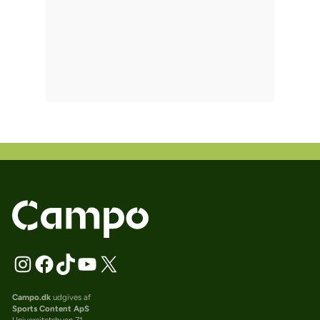
Campo.dk
udgives af
Sports Content ApS
Universitetsbyen 71