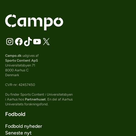
Campo.dk
udgives af
Sports Content ApS
Universitetsbyen 71
8000 Aarhus C
Denmark
CVR-nr: 42457450
Du finder Sports Content i Universitetsbyen
i Aarhus hos
Partnerhuset
. En del af Aarhus
Universitets forskningsfond.
Fodbold
Fodbold nyheder
Seneste nyt