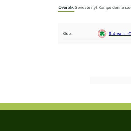
Overblik
Seneste nyt
Kampe denne sæ
Klub
Rot-weiss 