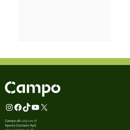
Campo.dk
udgives af
Sports Content ApS
Universitetsbyen 71