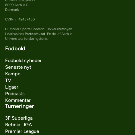
8000 Aarhus C
Denmark
CVR-nr: 42457450
Du finder Sports Content i Universitetsbyen
i Aarhus hos
Partnerhuset
. En del af Aarhus
Universitets forskningsfond.
Fodbold
Fodbold nyheder
Seneste nyt
Kampe
TV
Ligaer
Podcasts
Kommentar
Turneringer
3F Superliga
Betinia LIGA
Premier League