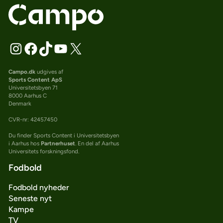
Campo.dk
udgives af
Sports Content ApS
Universitetsbyen 71
8000 Aarhus C
Denmark
CVR-nr: 42457450
Du finder Sports Content i Universitetsbyen
i Aarhus hos
Partnerhuset
. En del af Aarhus
Universitets forskningsfond.
Fodbold
Fodbold nyheder
Seneste nyt
Kampe
TV