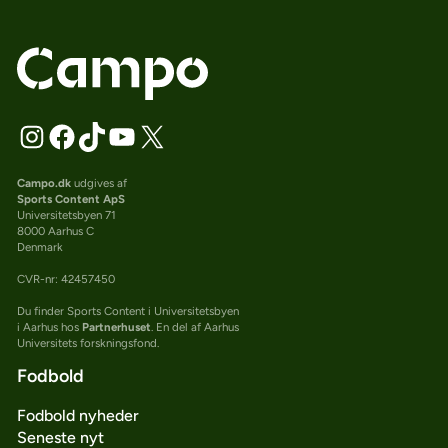
Campo.dk
udgives af
Sports Content ApS
Universitetsbyen 71
8000 Aarhus C
Denmark
CVR-nr: 42457450
Du finder Sports Content i Universitetsbyen
i Aarhus hos
Partnerhuset
. En del af Aarhus
Universitets forskningsfond.
Fodbold
Fodbold nyheder
Seneste nyt