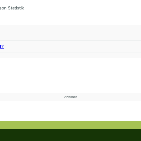
son
Statistik
17