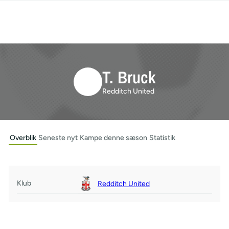
T. Bruck
Redditch United
Overblik
Seneste nyt
Kampe denne sæson
Statistik
Klub
Redditch United