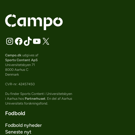
Campo.dk
udgives af
Sports Content ApS
Universitetsbyen 71
8000 Aarhus C
Denmark
CVR-nr: 42457450
Du finder Sports Content i Universitetsbyen
i Aarhus hos
Partnerhuset
. En del af Aarhus
Universitets forskningsfond.
Fodbold
Fodbold nyheder
Seneste nyt