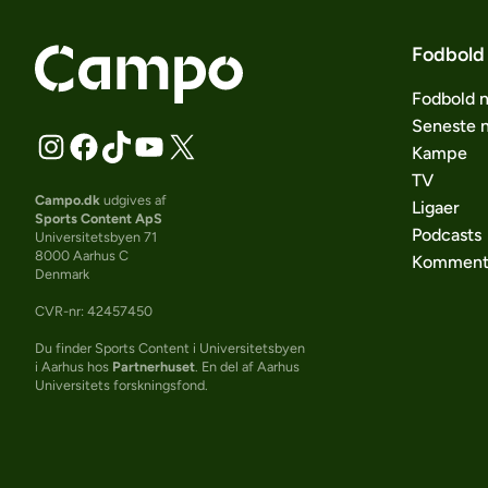
Fodbold
Fodbold 
Seneste 
Kampe
TV
Campo.dk
udgives af
Ligaer
Sports Content ApS
Podcasts
Universitetsbyen 71
8000 Aarhus C
Komment
Denmark
CVR-nr: 42457450
Du finder Sports Content i Universitetsbyen
i Aarhus hos
Partnerhuset
. En del af Aarhus
Universitets forskningsfond.