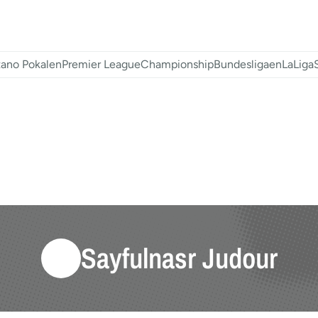
ano Pokalen
Premier League
Championship
Bundesligaen
LaLiga
Sayfulnasr Judour