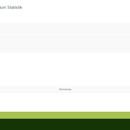
son
Statistik