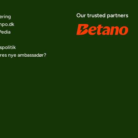
Our trusted partners
ering
po.dk
edia
spolitik
ores nye ambassadør?