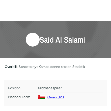
Said Al Salami
Overblik
Seneste nyt
Kampe denne sæson
Statistik
Position
Midtbanespiller
National Team
Oman U23