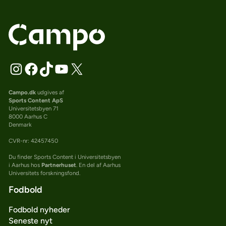
Campo.dk
udgives af
Sports Content ApS
Universitetsbyen 71
8000 Aarhus C
Denmark
CVR-nr: 42457450
Du finder Sports Content i Universitetsbyen
i Aarhus hos
Partnerhuset
. En del af Aarhus
Universitets forskningsfond.
Fodbold
Fodbold nyheder
Seneste nyt