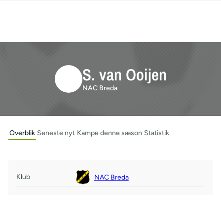
S. van Ooijen
NAC Breda
Overblik
Seneste nyt
Kampe denne sæson
Statistik
Klub
NAC Breda