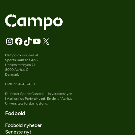
Campo.dk
udgives af
Sports Content ApS
Universitetsbyen 71
8000 Aarhus C
Denmark
CVR-nr: 42457450
Du finder Sports Content i Universitetsbyen
i Aarhus hos
Partnerhuset
. En del af Aarhus
Universitets forskningsfond.
Fodbold
Fodbold nyheder
Seneste nyt