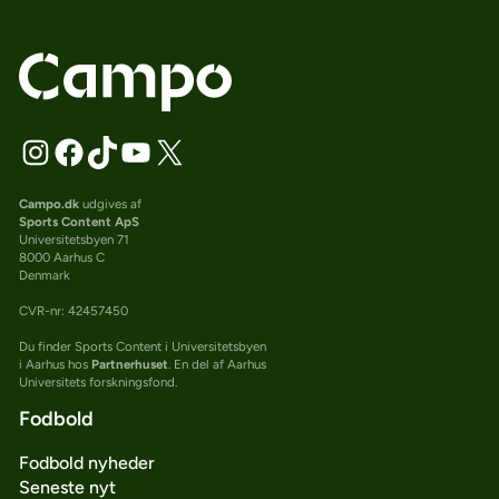
Campo.dk
udgives af
Sports Content ApS
Universitetsbyen 71
8000 Aarhus C
Denmark
CVR-nr: 42457450
Du finder Sports Content i Universitetsbyen
i Aarhus hos
Partnerhuset
. En del af Aarhus
Universitets forskningsfond.
Fodbold
Fodbold nyheder
Seneste nyt