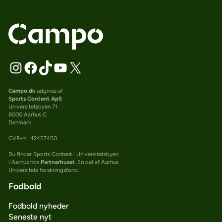
Campo.dk
udgives af
Sports Content ApS
Universitetsbyen 71
8000 Aarhus C
Denmark
CVR-nr: 42457450
Du finder Sports Content i Universitetsbyen
i Aarhus hos
Partnerhuset
. En del af Aarhus
Universitets forskningsfond.
Fodbold
Fodbold nyheder
Seneste nyt