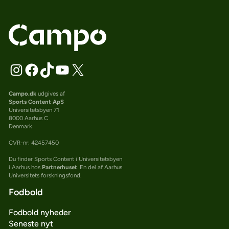
Campo.dk
udgives af
Sports Content ApS
Universitetsbyen 71
8000 Aarhus C
Denmark
CVR-nr: 42457450
Du finder Sports Content i Universitetsbyen
i Aarhus hos
Partnerhuset
. En del af Aarhus
Universitets forskningsfond.
Fodbold
Fodbold nyheder
Seneste nyt