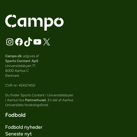
Campo.dk
udgives af
Sports Content ApS
Universitetsbyen 71
8000 Aarhus C
Denmark
CVR-nr: 42457450
Du finder Sports Content i Universitetsbyen
i Aarhus hos
Partnerhuset
. En del af Aarhus
Universitets forskningsfond.
Fodbold
Fodbold nyheder
Seneste nyt