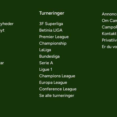
Turneringer
Annonc
Om Cam
nyheder
3F Superliga
CampoP
nyt
Betinia LIGA
Kontakt
Premier League
Privatliv
Championship
Er du v
LaLiga
Bundesliga
ar
Serie A
Ligue 1
Champions League
Europa League
Conference League
Se alle turneringer