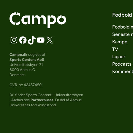
Fodbold
Fodbold 
Seneste 
Kampe
TV
Campo.dk
udgives af
Ligaer
Sports Content ApS
Podcasts
Universitetsbyen 71
8000 Aarhus C
Komment
Denmark
CVR-nr: 42457450
Du finder Sports Content i Universitetsbyen
i Aarhus hos
Partnerhuset
. En del af Aarhus
Universitets forskningsfond.