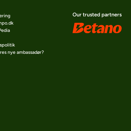
Our trusted partners
ering
po.dk
edia
spolitik
ores nye ambassadør?