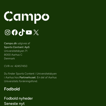
Campo.dk
udgives af
Sports Content ApS
Universitetsbyen 71
8000 Aarhus C
Denmark
CVR-nr: 42457450
Du finder Sports Content i Universitetsbyen
i Aarhus hos
Partnerhuset
. En del af Aarhus
Universitets forskningsfond.
Fodbold
Fodbold nyheder
Seneste nyt