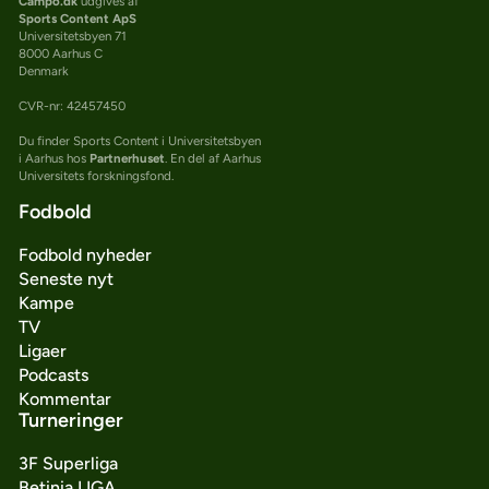
Campo.dk
udgives af
Sports Content ApS
Universitetsbyen 71
8000 Aarhus C
Denmark
CVR-nr: 42457450
Du finder Sports Content i Universitetsbyen
i Aarhus hos
Partnerhuset
. En del af Aarhus
Universitets forskningsfond.
Fodbold
Fodbold nyheder
Seneste nyt
Kampe
TV
Ligaer
Podcasts
Kommentar
Turneringer
3F Superliga
Betinia LIGA