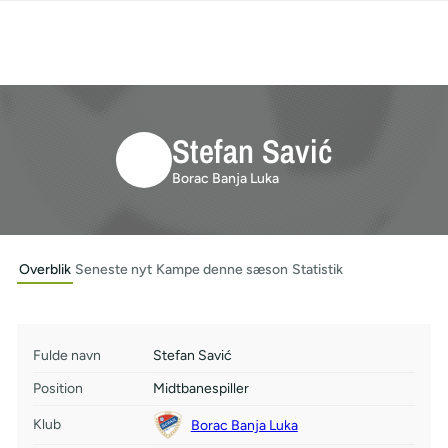
Stefan Savić
Borac Banja Luka
Overblik
Seneste nyt
Kampe denne sæson
Statistik
Fulde navn
Stefan Savić
Position
Midtbanespiller
Klub
Borac Banja Luka