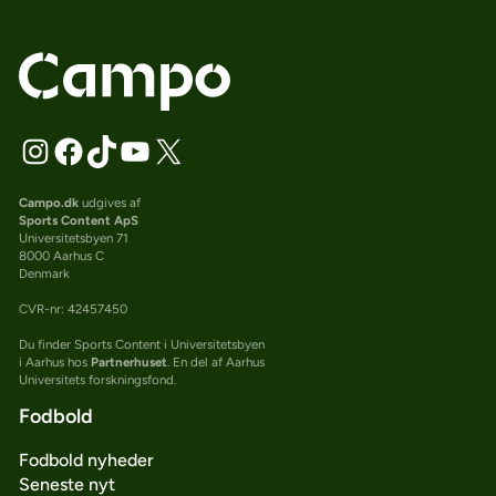
Campo.dk
udgives af
Sports Content ApS
Universitetsbyen 71
8000 Aarhus C
Denmark
CVR-nr: 42457450
Du finder Sports Content i Universitetsbyen
i Aarhus hos
Partnerhuset
. En del af Aarhus
Universitets forskningsfond.
Fodbold
Fodbold nyheder
Seneste nyt