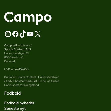
Campo.dk
udgives af
Sports Content ApS
Universitetsbyen 71
8000 Aarhus C
Denmark
CVR-nr: 42457450
Du finder Sports Content i Universitetsbyen
i Aarhus hos
Partnerhuset
. En del af Aarhus
Universitets forskningsfond.
Fodbold
Fodbold nyheder
Seneste nyt