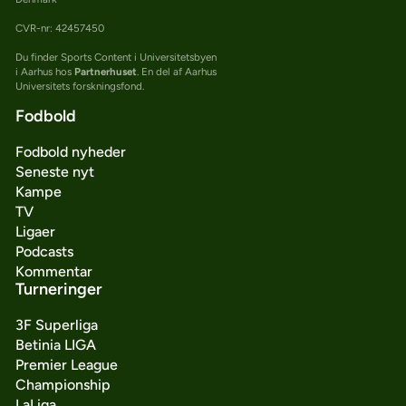
CVR-nr: 42457450
Du finder Sports Content i Universitetsbyen
i Aarhus hos
Partnerhuset
. En del af Aarhus
Universitets forskningsfond.
Fodbold
Fodbold nyheder
Seneste nyt
Kampe
TV
Ligaer
Podcasts
Kommentar
Turneringer
3F Superliga
Betinia LIGA
Premier League
Championship
LaLiga