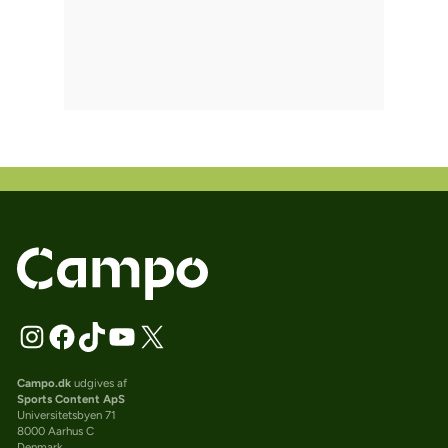
Campo.dk
udgives af
Sports Content ApS
Universitetsbyen 71
8000 Aarhus C
Denmark