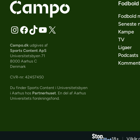
Fodbold
Fodbold 
Seneste 
Kampe
TV
Campo.dk
udgives af
Ligaer
Sports Content ApS
Podcasts
Universitetsbyen 71
8000 Aarhus C
Komment
Denmark
CVR-nr: 42457450
Du finder Sports Content i Universitetsbyen
i Aarhus hos
Partnerhuset
. En del af Aarhus
Universitets forskningsfond.
18+
|
Vilkår