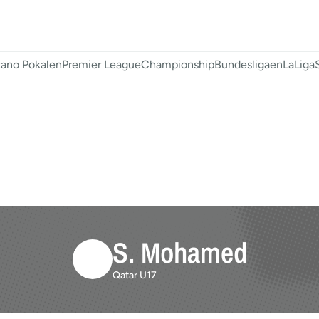
ano Pokalen
Premier League
Championship
Bundesligaen
LaLiga
S. Mohamed
Qatar U17