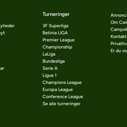
Turneringer
Annonc
Om Cam
nyheder
3F Superliga
CampoP
nyt
Betinia LIGA
Kontakt
Premier League
Privatliv
Championship
Er du v
LaLiga
Bundesliga
ar
Serie A
Ligue 1
Champions League
Europa League
Conference League
Se alle turneringer