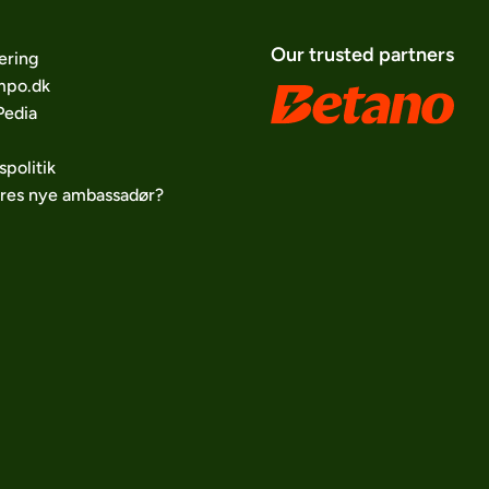
Our trusted partners
ering
po.dk
edia
spolitik
ores nye ambassadør?