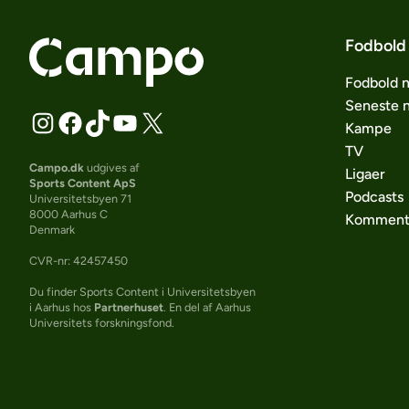
Fodbold
Fodbold 
Seneste 
Kampe
TV
Campo.dk
udgives af
Ligaer
Sports Content ApS
Podcasts
Universitetsbyen 71
8000 Aarhus C
Komment
Denmark
CVR-nr: 42457450
Du finder Sports Content i Universitetsbyen
i Aarhus hos
Partnerhuset
. En del af Aarhus
Universitets forskningsfond.