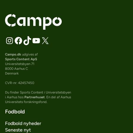
Campo.dk
udgives af
Sports Content ApS
Universitetsbyen 71
8000 Aarhus C
Denmark
CVR-nr: 42457450
Du finder Sports Content i Universitetsbyen
i Aarhus hos
Partnerhuset
. En del af Aarhus
Universitets forskningsfond.
Fodbold
Fodbold nyheder
Seneste nyt