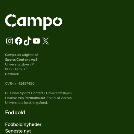
Campo.dk
udgives af
Sports Content ApS
Universitetsbyen 71
8000 Aarhus C
Denmark
CVR-nr: 42457450
Du finder Sports Content i Universitetsbyen
i Aarhus hos
Partnerhuset
. En del af Aarhus
Universitets forskningsfond.
Fodbold
Fodbold nyheder
Seneste nyt