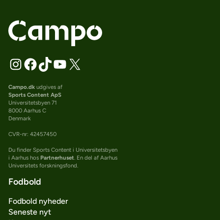
Campo.dk
udgives af
Sports Content ApS
Universitetsbyen 71
8000 Aarhus C
Denmark
CVR-nr: 42457450
Du finder Sports Content i Universitetsbyen
i Aarhus hos
Partnerhuset
. En del af Aarhus
Universitets forskningsfond.
Fodbold
Fodbold nyheder
Seneste nyt