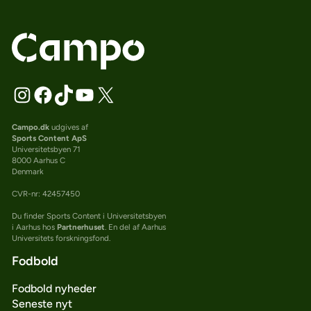
Campo.dk
udgives af
Sports Content ApS
Universitetsbyen 71
8000 Aarhus C
Denmark
CVR-nr: 42457450
Du finder Sports Content i Universitetsbyen
i Aarhus hos
Partnerhuset
. En del af Aarhus
Universitets forskningsfond.
Fodbold
Fodbold nyheder
Seneste nyt