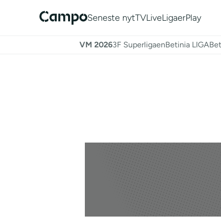
Seneste nyt
TV
Live
Ligaer
Play
VM 2026
3F Superligaen
Betinia LIGA
Bet