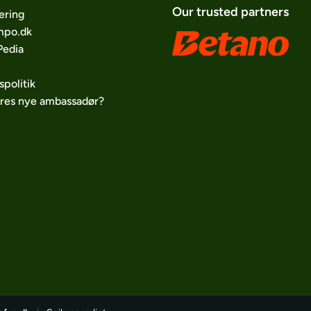
Our trusted partners
ering
po.dk
edia
spolitik
ores nye ambassadør?