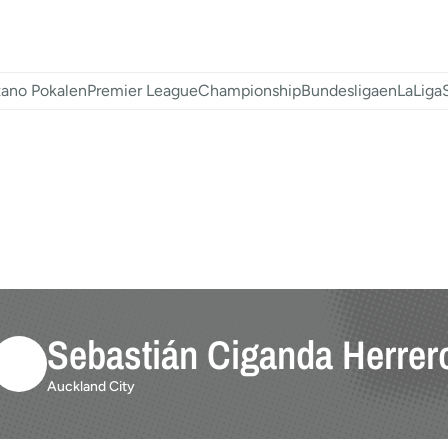
ano Pokalen
Premier League
Championship
Bundesligaen
LaLiga
Sebastián Ciganda Herrer
Auckland City