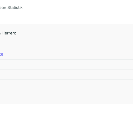
son
Statistik
a Herrero
ty