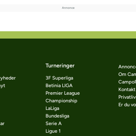
Turneringer
Annonc
Om Cam
nyheder
3F Superliga
CampoP
nyt
Betinia LIGA
Kontakt
Premier League
Privatliv
Championship
Er du v
LaLiga
Bundesliga
ar
Serie A
Ligue 1