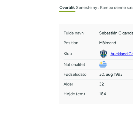
Overblik
Seneste nyt
Kampe denne sæ
Fulde navn
Sebastián Cigand
Position
Målmand
Klub
Auckland Ci
Nationalitet
Fødselsdato
30. aug 1993
Alder
32
Højde (cm)
184