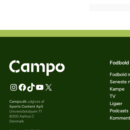
Fodbold
Fodbold 
Seneste 
Kampe
TV
Campo.dk
udgives af
Ligaer
Sports Content ApS
Podcasts
Universitetsbyen 71
8000 Aarhus C
Komment
Denmark