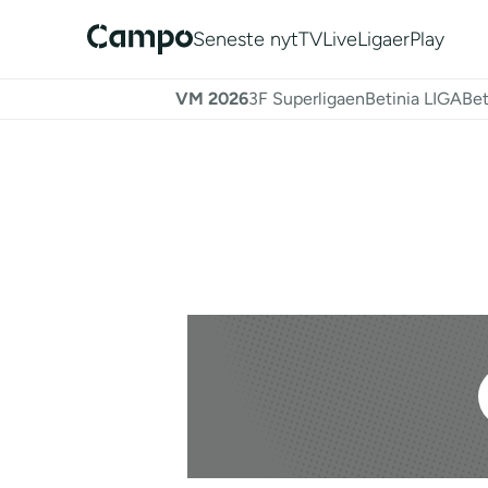
Seneste nyt
TV
Live
Ligaer
Play
VM 2026
3F Superligaen
Betinia LIGA
Bet