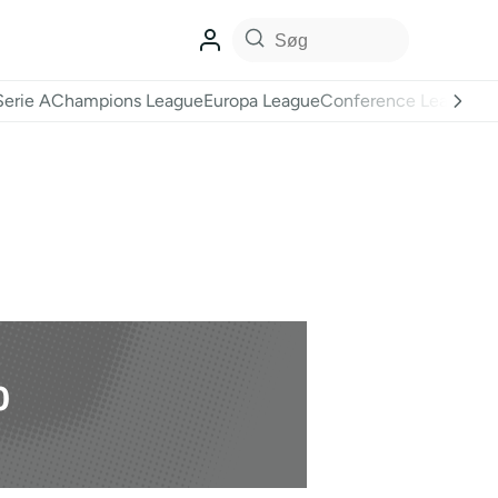
Serie A
Champions League
Europa League
Conference League
o