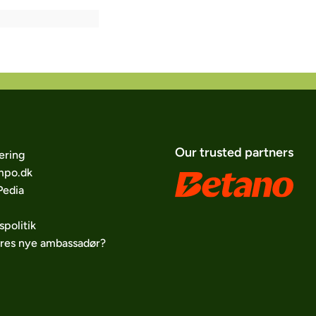
Our trusted partners
ering
po.dk
edia
spolitik
ores nye ambassadør?