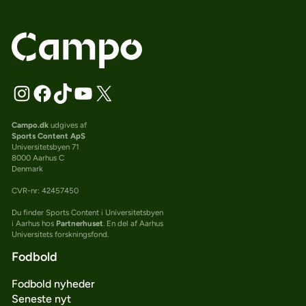
Campo.dk
udgives af
Sports Content ApS
Universitetsbyen 71
8000 Aarhus C
Denmark
CVR-nr: 42457450
Du finder Sports Content i Universitetsbyen
i Aarhus hos
Partnerhuset
. En del af Aarhus
Universitets forskningsfond.
Fodbold
Fodbold nyheder
Seneste nyt