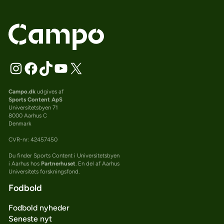
Campo.dk
udgives af
Sports Content ApS
Universitetsbyen 71
8000 Aarhus C
Denmark
CVR-nr: 42457450
Du finder Sports Content i Universitetsbyen
i Aarhus hos
Partnerhuset
. En del af Aarhus
Universitets forskningsfond.
Fodbold
Fodbold nyheder
Seneste nyt