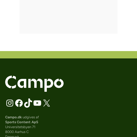
Campo.dk
udgives af
Sports Content ApS
Universitetsbyen 71
8000 Aarhus C
Denmark