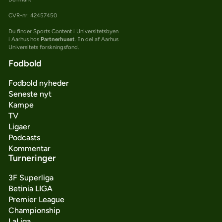
CVR-nr: 42457450
Du finder Sports Content i Universitetsbyen
i Aarhus hos
Partnerhuset
. En del af Aarhus
Universitets forskningsfond.
Fodbold
Fodbold nyheder
Seneste nyt
Kampe
TV
Ligaer
Podcasts
Kommentar
Turneringer
3F Superliga
Betinia LIGA
Premier League
Championship
LaLiga