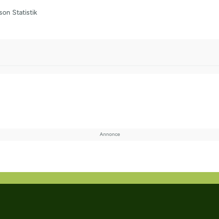
son
Statistik