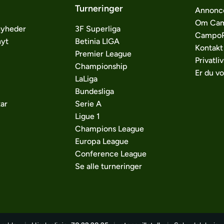
Turneringer
Annonc
Om Cam
nyheder
3F Superliga
CampoP
nyt
Betinia LIGA
Kontakt
Premier League
Privatliv
Championship
Er du v
LaLiga
Bundesliga
ar
Serie A
Ligue 1
Champions League
Europa League
Conference League
Se alle turneringer