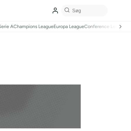
Serie A
Champions League
Europa League
Conference League