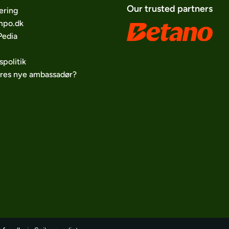
Our trusted partners
ering
po.dk
edia
spolitik
ores nye ambassadør?