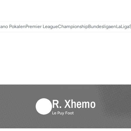
ano Pokalen
Premier League
Championship
Bundesligaen
LaLiga
R. Xhemo
Le Puy Foot