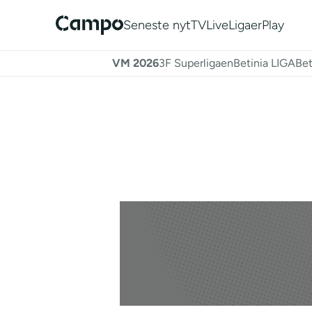
Seneste nyt
TV
Live
Ligaer
Play
VM 2026
3F Superligaen
Betinia LIGA
Bet