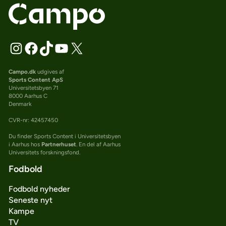
Campo.dk
udgives af
Sports Content ApS
Universitetsbyen 71
8000 Aarhus C
Denmark
CVR-nr: 42457450
Du finder Sports Content i Universitetsbyen
i Aarhus hos
Partnerhuset
. En del af Aarhus
Universitets forskningsfond.
Fodbold
Fodbold nyheder
Seneste nyt
Kampe
TV