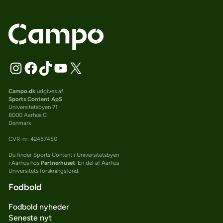
Campo.dk
udgives af
Sports Content ApS
Universitetsbyen 71
8000 Aarhus C
Denmark
CVR-nr: 42457450
Du finder Sports Content i Universitetsbyen
i Aarhus hos
Partnerhuset
. En del af Aarhus
Universitets forskningsfond.
Fodbold
Fodbold nyheder
Seneste nyt