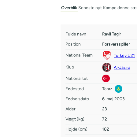
Overblik
Seneste nyt
Kampe denne sæ
Fulde navn
Ravil Tagir
Position
Forsvarsspiller
National Team
Turkey U21
Klub
Al-Jazira
Nationalitet
Fødested
Taraz
Fødselsdato
6. maj 2003
Alder
23
Vægt (kg)
72
Højde (cm)
182