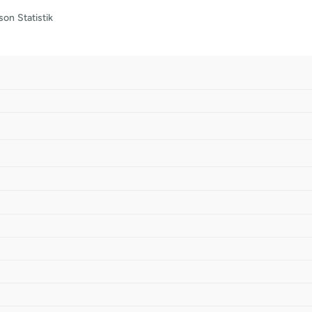
son
Statistik