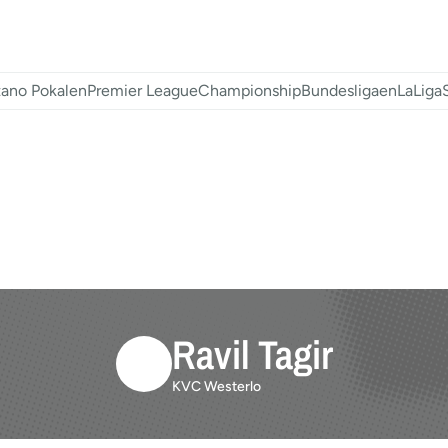
ano Pokalen
Premier League
Championship
Bundesligaen
LaLiga
Ravil Tagir
KVC Westerlo