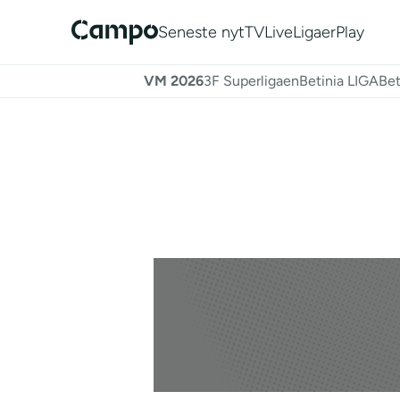
Seneste nyt
TV
Live
Ligaer
Play
VM 2026
3F Superligaen
Betinia LIGA
Bet