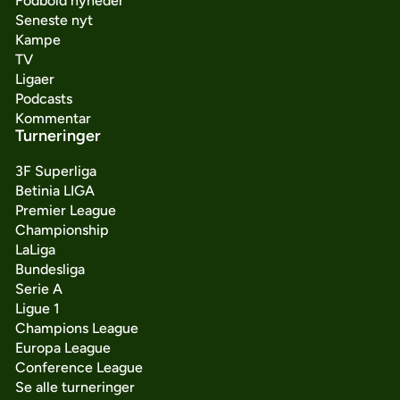
Fodbold nyheder
Seneste nyt
Kampe
TV
Ligaer
Podcasts
Kommentar
Turneringer
3F Superliga
Betinia LIGA
Premier League
Championship
LaLiga
Bundesliga
Serie A
Ligue 1
Champions League
Europa League
Conference League
Se alle turneringer