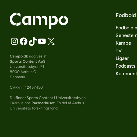
Fodbold
Fodbold 
Seneste 
Kampe
TV
Campo.dk
udgives af
Ligaer
Sports Content ApS
Podcasts
Universitetsbyen 71
8000 Aarhus C
Komment
Denmark
CVR-nr: 42457450
Du finder Sports Content i Universitetsbyen
i Aarhus hos
Partnerhuset
. En del af Aarhus
Universitets forskningsfond.