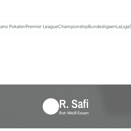
ano Pokalen
Premier League
Championship
Bundesligaen
LaLiga
R. Safi
Rot-Weiß Essen