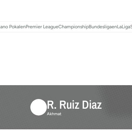
ano Pokalen
Premier League
Championship
Bundesligaen
LaLiga
R. Ruiz Diaz
Akhmat