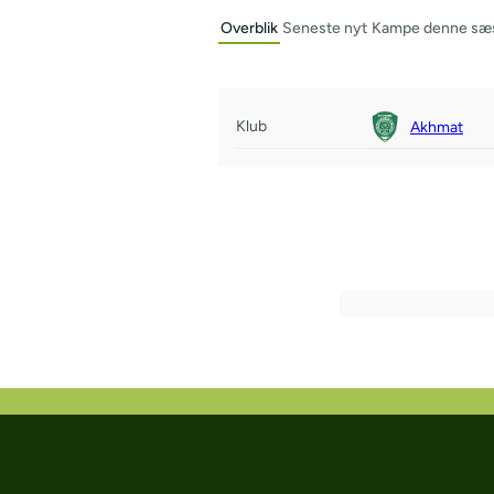
Overblik
Seneste nyt
Kampe denne sæ
Klub
Akhmat