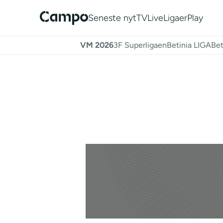
Seneste nyt
TV
Live
Ligaer
Play
VM 2026
3F Superligaen
Betinia LIGA
Bet