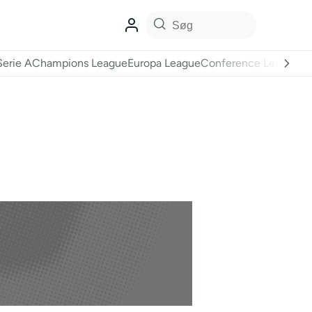
Serie A
Champions League
Europa League
Conference League