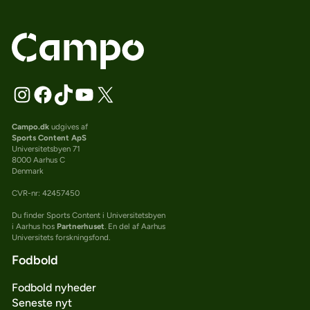
Campo.dk
udgives af
Sports Content ApS
Universitetsbyen 71
8000 Aarhus C
Denmark
CVR-nr: 42457450
Du finder Sports Content i Universitetsbyen
i Aarhus hos
Partnerhuset
. En del af Aarhus
Universitets forskningsfond.
Fodbold
Fodbold nyheder
Seneste nyt