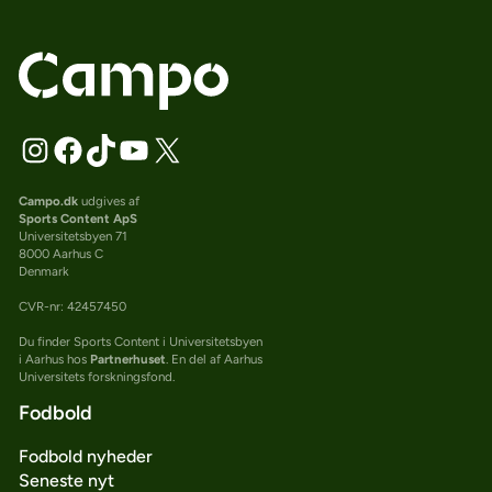
Campo.dk
udgives af
Sports Content ApS
Universitetsbyen 71
8000 Aarhus C
Denmark
CVR-nr: 42457450
Du finder Sports Content i Universitetsbyen
i Aarhus hos
Partnerhuset
. En del af Aarhus
Universitets forskningsfond.
Fodbold
Fodbold nyheder
Seneste nyt